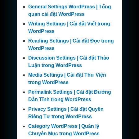
General Settings WordPress | Tổng
quan cài đặt WordPress
Writing Settings | Cài đặt Viết trong
WordPress
Reading Settings | Cài đặt Đọc trong
WordPress
Discussion Settings | Cài đặt Thảo
Luận trong WordPress
Media Settings | Cài đặt Thư Viện
trong WordPress
Permalink Settings | Cài đặt Đường
Dẫn Tĩnh trong WordPress
Privacy Settings | Cài đặt Quyền
Riêng Tư trong WordPress
Category WordPress | Quản lý
Chuyên Mục trong WordPress