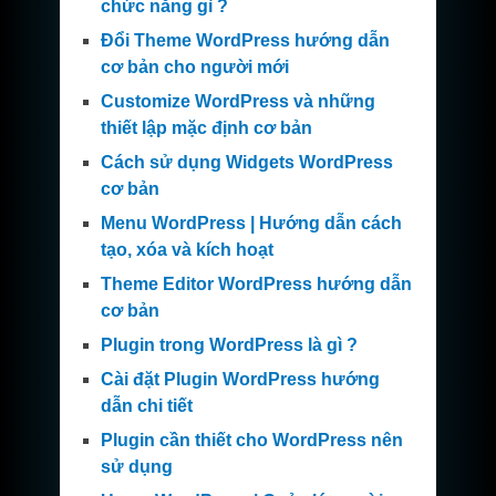
chức năng gì ?
Đổi Theme WordPress hướng dẫn
cơ bản cho người mới
Customize WordPress và những
thiết lập mặc định cơ bản
Cách sử dụng Widgets WordPress
cơ bản
Menu WordPress | Hướng dẫn cách
tạo, xóa và kích hoạt
Theme Editor WordPress hướng dẫn
cơ bản
Plugin trong WordPress là gì ?
Cài đặt Plugin WordPress hướng
dẫn chi tiết
Plugin cần thiết cho WordPress nên
sử dụng