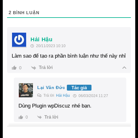
2
BÌNH LUẬN
Hải Hậu
20/11/2023 10:10
Làm sao để tạo ra phần bình luận như thế này nhỉ
Trả lời
0
Tác giả
Lại Văn Đức
Trả lời
Hải Hậu
06/03/2024 11:27
Dùng Plugin wpDiscuz nhé bạn.
Trả lời
0