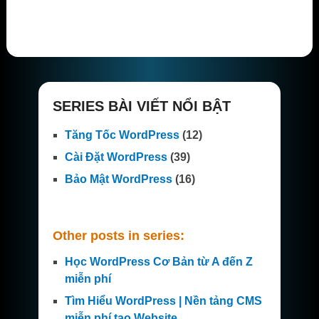
SERIES BÀI VIẾT NỔI BẬT
Tăng Tốc WordPress
(12)
Cài Đặt WordPress
(39)
Bảo Mật WordPress
(16)
Other posts in series:
Học WordPress Cơ Bản từ A đến Z
miễn phí
Tìm Hiểu WordPress | Nền tảng CMS
miễn phí tạo Website