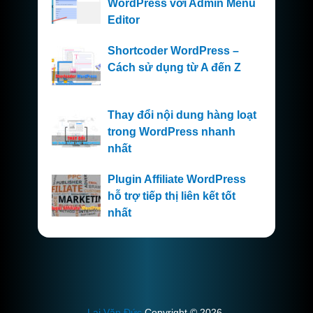
WordPress với Admin Menu
Editor
Shortcoder WordPress –
Cách sử dụng từ A đến Z
Thay đổi nội dung hàng loạt
trong WordPress nhanh
nhất
Plugin Affiliate WordPress
hỗ trợ tiếp thị liên kết tốt
nhất
Lại Văn Đức
Copyright © 2026.