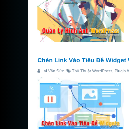
Chèn Link Vào Tiêu Đề Widget
Lại Văn Đức
Thủ Thuật WordPress
,
Plugin 