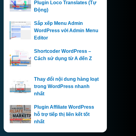
Plugin Loco Translates (Tự
Động)
Sắp xếp Menu Admin
WordPress với Admin Menu
Editor
Shortcoder WordPress –
Cách sử dụng từ A đến Z
Thay đổi nội dung hàng loạt
trong WordPress nhanh
nhất
Plugin Affiliate WordPress
hỗ trợ tiếp thị liên kết tốt
nhất