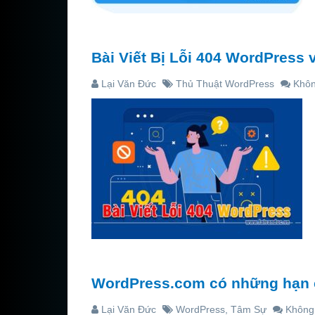
Bài Viết Bị Lỗi 404 WordPress 
Lại Văn Đức
Thủ Thuật WordPress
Khôn
WordPress.com có những hạn c
Lại Văn Đức
WordPress
,
Tâm Sự
Không 