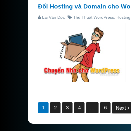
Đổi Hosting và Domain cho Wo
Lại Văn Đức
Thủ Thuật WordPress
,
Hostin
Phân
1
2
3
4
…
6
Next
trang
bài