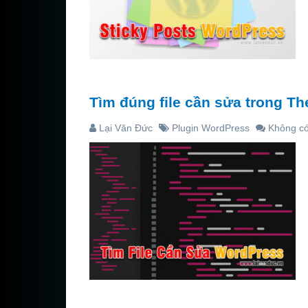
Tìm đúng file cần sửa trong T
Lại Văn Đức
Plugin WordPress
Không có