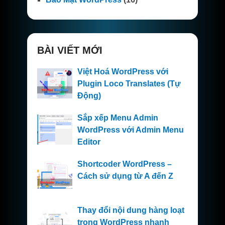
BÀI VIẾT MỚI
Việt Hoá WordPress với
Plugin Loco Translates (Tự
Động)
Sắp xếp Menu Admin
WordPress với Admin Menu
Editor
Shortcoder WordPress –
Cách sử dụng từ A đến Z
Thay đổi nội dung hàng loạt
trong WordPress nhanh