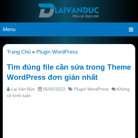
Menu
Trang Chủ
»
Plugin WordPress
Tìm đúng file cần sửa trong Theme
WordPress đơn giản nhất
Lại Văn Đức
05/05/2022
Plugin WordPress
Không
có bình luận