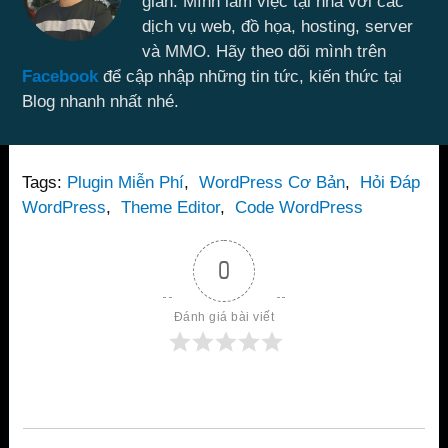
gian. Mình làm việc tại nhà với các
dịch vụ web, đồ họa, hosting, server
và MMO. Hãy theo dõi mình trên
Facebook
để cập nhập những tin tức, kiến thức tại
Blog nhanh nhất nhé.
Tags:
Plugin Miễn Phí
,
WordPress Cơ Bản
,
Hỏi Đáp
WordPress
,
Theme Editor
,
Code WordPress
0
Đánh giá bài viết