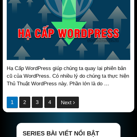
Hạ Cấp WordPress giúp chúng ta quay lại phiên bản
cũ của WordPress. Có nhiều lý do chúng ta thực hiện
Thủ Thuật WordPress này. Phần lớn là do …
Phân
1
2
3
4
Next
trang
bài
viết
SERIES BÀI VIẾT NỔI BẬT