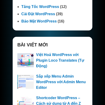
Tăng Tốc WordPress
(12)
Cài Đặt WordPress
(39)
Bảo Mật WordPress
(16)
BÀI VIẾT MỚI
Việt Hoá WordPress với
Plugin Loco Translates (Tự
Động)
Sắp xếp Menu Admin
WordPress với Admin Menu
Editor
Shortcoder WordPress –
Cách sử dụng từ A đến Z