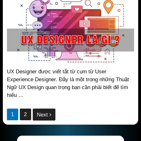
UX Designer được viết tắt từ cụm từ User
Experience Designer. Đây là một trong những Thuật
Ngữ UX Design quan trọng bạn cần phải biết để tìm
hiểu …
Phân
1
2
Next
trang
bài