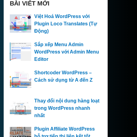
BÀI VIẾT MỚI
Việt Hoá WordPress với
Plugin Loco Translates (Tự
Động)
Sắp xếp Menu Admin
WordPress với Admin Menu
Editor
Shortcoder WordPress –
Cách sử dụng từ A đến Z
Thay đổi nội dung hàng loạt
trong WordPress nhanh
nhất
Plugin Affiliate WordPress
hỗ trợ tiếp thị liên kết tốt