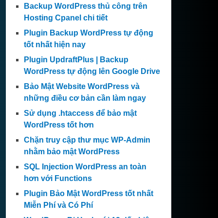
Backup WordPress thủ công trên
Hosting Cpanel chi tiết
Plugin Backup WordPress tự động
tốt nhất hiện nay
Plugin UpdraftPlus | Backup
WordPress tự động lên Google Drive
Bảo Mật Website WordPress và
những điều cơ bản cần làm ngay
Sử dụng .htaccess để bảo mật
WordPress tốt hơn
Chặn truy cập thư mục WP-Admin
nhằm bảo mật WordPress
SQL Injection WordPress an toàn
hơn với Functions
Plugin Bảo Mật WordPress tốt nhất
Miễn Phí và Có Phí