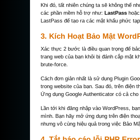
Khi đó, tất nhiên chúng ta sẽ không thể 
các phần mềm hỗ trợ như:
LastPass
hoặ
LastPass để tạo ra các mật khẩu phức tạp
3. Kích Hoạt Bảo Mật Word
Xác thực 2 bước là điều quan trọng để bả
trang web của bạn khỏi bị đánh cắp mật k
brute-force.
Cách đơn giản nhất là sử dụng Plugin Goog
trong website của bạn. Sau đó, trên điện 
Ứng dụng Google Authenticator có cả cho 
Lần tới khi đăng nhập vào WordPress, bạn
mình. Bạn hãy mở ứng dụng trên điện thoại
nhưng vô cùng hiệu quả trong việc Bảo M
4. Tắt báo cáo lỗi PHP Erro