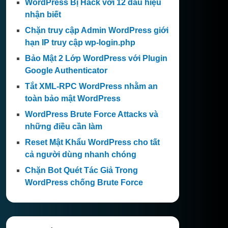
WordPress Bị Hack với 12 dấu hiệu
nhận biết
Chặn truy cập Admin WordPress giới
hạn IP truy cập wp-login.php
Bảo Mật 2 Lớp WordPress với Plugin
Google Authenticator
Tắt XML-RPC WordPress nhằm an
toàn bảo mật WordPress
WordPress Brute Force Attacks và
những điều cần làm
Reset Mật Khẩu WordPress cho tất
cả người dùng nhanh chóng
Chặn Bot Quét Tác Giả Trong
WordPress chống Brute Force