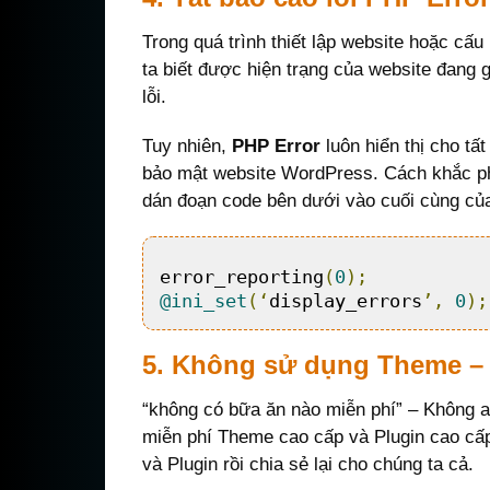
Trong quá trình thiết lập website hoặc cấ
ta biết được hiện trạng của website đang 
lỗi.
Tuy nhiên,
PHP Error
luôn hiển thị cho tấ
bảo mật website WordPress. Cách khắc phụ
dán đoạn code bên dưới vào cuối cùng của 
error_reporting
(
0
);
@ini_set
(‘
display_errors
’,
0
);
5. Không sử dụng Theme – 
“không có bữa ăn nào miễn phí” – Không a
miễn phí Theme cao cấp và Plugin cao c
và Plugin rồi chia sẻ lại cho chúng ta cả.