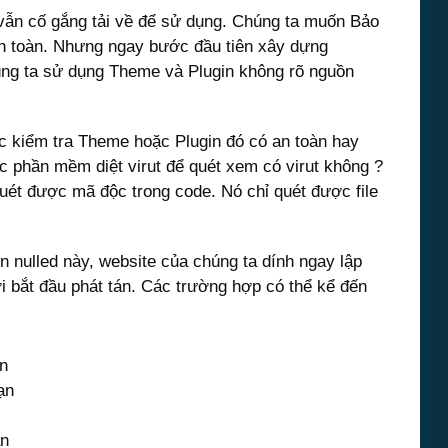
vẫn cố gắng tải về để sử dụng. Chúng ta muốn Bảo
an toàn. Nhưng ngay bước đầu tiên xây dựng
húng ta sử dụng Theme và Plugin không rõ nguồn
ức kiểm tra Theme hoặc Plugin đó có an toàn hay
c phần mềm diệt virut để quét xem có virut không ?
uét được mã độc trong code. Nó chỉ quét được file
n nulled này, website của chúng ta dính ngay lập
i bắt đầu phát tán. Các trường hợp có thể kể đến
n
ạn
ạn