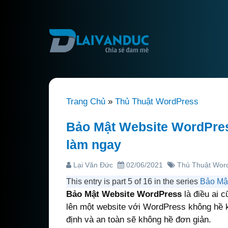
Trang Chủ
»
Thủ Thuật WordPress
Bảo Mật Website WordPres
làm ngay
Lại Văn Đức
02/06/2021
Thủ Thuật Wor
This entry is part 5 of 16 in the series
Bảo Mậ
Bảo Mật Website WordPress
là điều ai 
lên một website với WordPress không hề k
định và an toàn sẽ không hề đơn giản.