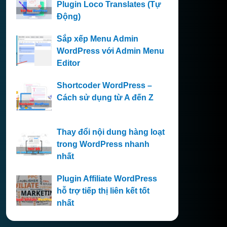
Plugin Loco Translates (Tự
Động)
Sắp xếp Menu Admin
WordPress với Admin Menu
Editor
Shortcoder WordPress –
Cách sử dụng từ A đến Z
Thay đổi nội dung hàng loạt
trong WordPress nhanh
nhất
Plugin Affiliate WordPress
hỗ trợ tiếp thị liên kết tốt
nhất