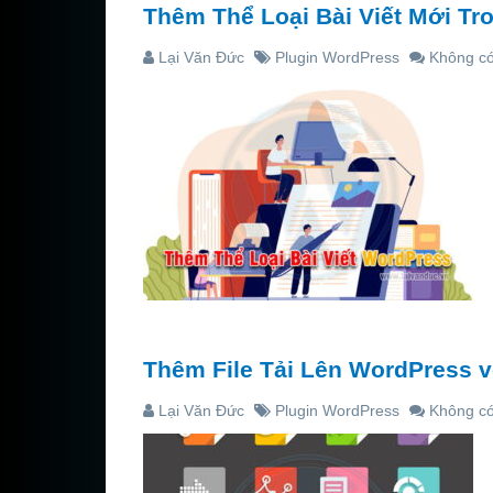
Thêm Thể Loại Bài Viết Mới T
Lại Văn Đức
Plugin WordPress
Không có
Thêm File Tải Lên WordPress v
Lại Văn Đức
Plugin WordPress
Không có