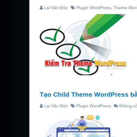
Lại Văn Đức
Plugin WordPress
,
Theme Wor
Tạo Child Theme WordPress bằ
Lại Văn Đức
Plugin WordPress
Không có