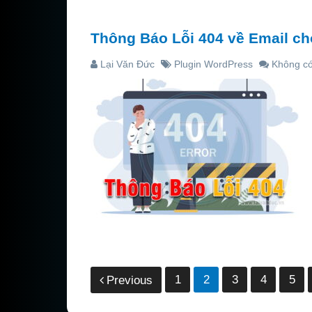
Thông Báo Lỗi 404 về Email c
Lại Văn Đức
Plugin WordPress
Không có
Phân
1
2
3
4
5
Previous
trang