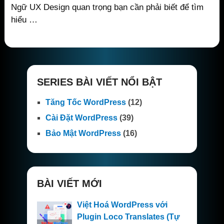
Ngữ UX Design quan trọng bạn cần phải biết để tìm
hiểu …
SERIES BÀI VIẾT NỔI BẬT
Tăng Tốc WordPress
(12)
Cài Đặt WordPress
(39)
Bảo Mật WordPress
(16)
BÀI VIẾT MỚI
Việt Hoá WordPress với
Plugin Loco Translates (Tự