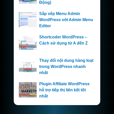
Động)
Sắp xếp Menu Admin
WordPress với Admin Menu
Editor
Shortcoder WordPress –
Cách sử dụng từ A đến Z
Thay đổi nội dung hàng loạt
trong WordPress nhanh
nhất
Plugin Affiliate WordPress
hỗ trợ tiếp thị liên kết tốt
nhất