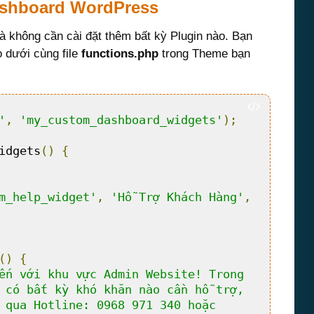
ashboard WordPress
 không cần cài đặt thêm bất kỳ Plugin nào. Bạn
 dưới cùng file
functions.php
trong Theme bạn
'
,
'my_custom_dashboard_widgets'
);
idgets
()
{
m_help_widget'
,
'Hỗ Trợ Khách Hàng'
,
()
{
ến với khu vực Admin Website! Trong 
 có bất kỳ khó khăn nào cần hỗ trợ, 
 qua Hotline: 0968 971 340 hoặc 