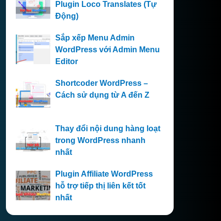
Plugin Loco Translates (Tự
Động)
Sắp xếp Menu Admin
WordPress với Admin Menu
Editor
Shortcoder WordPress –
Cách sử dụng từ A đến Z
Thay đổi nội dung hàng loạt
trong WordPress nhanh
nhất
Plugin Affiliate WordPress
hỗ trợ tiếp thị liên kết tốt
nhất