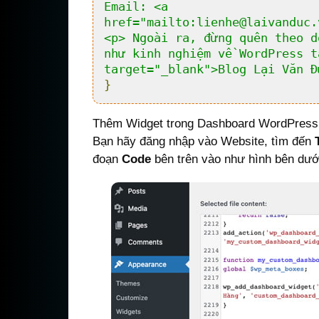
Email: <a 
href="mailto:lienhe@laivanduc.
<p> Ngoài ra, đừng quên theo d
như kinh nghiệm về WordPress t
target="_blank">Blog Lại Văn Đ
}
Thêm Widget trong Dashboard WordPress b
Bạn hãy đăng nhập vào Website, tìm đến
đoạn
Code
bên trên vào như hình bên dướ