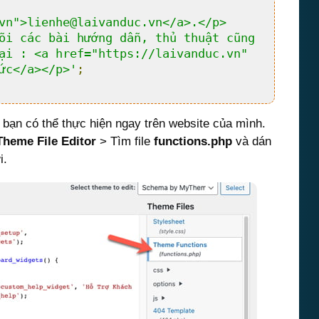
vn">lienhe@laivanduc.vn</a>.</p>

õi các bài hướng dẫn, thủ thuật cũng 
ại : <a href="https://laivanduc.vn" 
ức</a></p>'
;
ạn có thể thực hiện ngay trên website của mình.
Theme File Editor
> Tìm file
functions.php
và dán
i.