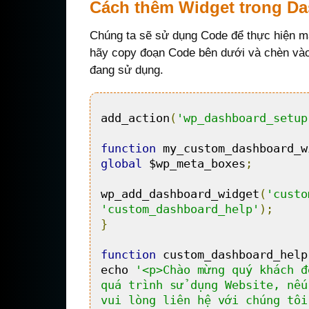
Cách thêm Widget trong D
Chúng ta sẽ sử dụng Code để thực hiện mà
hãy copy đoạn Code bên dưới và chèn vào
đang sử dụng.
add_action
(
'wp_dashboard_setup
function
 my_custom_dashboard_w
global
 $wp_meta_boxes
;
wp_add_dashboard_widget
(
'custo
'custom_dashboard_help'
);
}
function
 custom_dashboard_help
echo 
'<p>Chào mừng quý khách đ
quá trình sử dụng Website, nếu
vui lòng liên hệ với chúng tôi