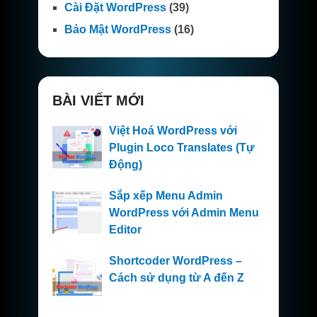
Cài Đặt WordPress
(39)
Bảo Mật WordPress
(16)
BÀI VIẾT MỚI
Việt Hoá WordPress với
Plugin Loco Translates (Tự
Động)
Sắp xếp Menu Admin
WordPress với Admin Menu
Editor
Shortcoder WordPress –
Cách sử dụng từ A đến Z