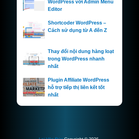
WordPress với Admin Menu
Editor
Shortcoder WordPress –
Cách sử dụng từ A đến Z
Thay đổi nội dung hàng loạt
trong WordPress nhanh
nhất
Plugin Affiliate WordPress
hỗ trợ tiếp thị liên kết tốt
nhất
Lại Văn Đức
Copyright © 2026.