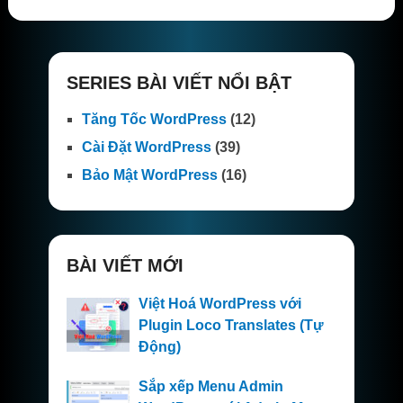
SERIES BÀI VIẾT NỔI BẬT
Tăng Tốc WordPress
(12)
Cài Đặt WordPress
(39)
Bảo Mật WordPress
(16)
BÀI VIẾT MỚI
Việt Hoá WordPress với
Plugin Loco Translates (Tự
Động)
Sắp xếp Menu Admin