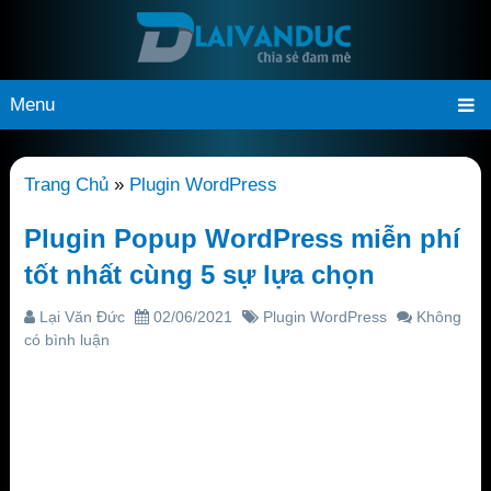
Menu
Trang Chủ
»
Plugin WordPress
Plugin Popup WordPress miễn phí
tốt nhất cùng 5 sự lựa chọn
Lại Văn Đức
02/06/2021
Plugin WordPress
Không
có bình luận